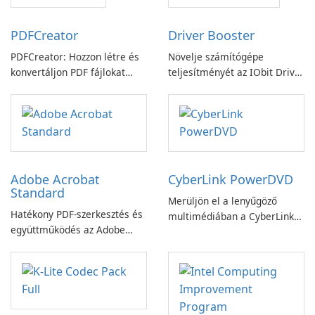
PDFCreator
Driver Booster
PDFCreator: Hozzon létre és
Növelje számítógépe
konvertáljon PDF fájlokat
teljesítményét az IObit Driver
könnyedén!
Booster funkciójával
Adobe Acrobat
CyberLink PowerDVD
Standard
Merüljön el a lenyűgöző
Hatékony PDF-szerkesztés és
multimédiában a CyberLink
együttműködés az Adobe
PowerDVD-vel
Acrobat Standard
alkalmazással.