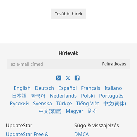
További hírek
Hírlevél:
English
Deutsch
Español
Français
Italiano
日本語
한국어
Nederlands
Polski
Português
Русский
Svenska
Türkçe
Tiếng Việt
中文(简体)
中文(繁體)
Magyar
हिन्दी
UpdateStar
Súgó & visszajelzés
UpdateStar Free &
DMCA