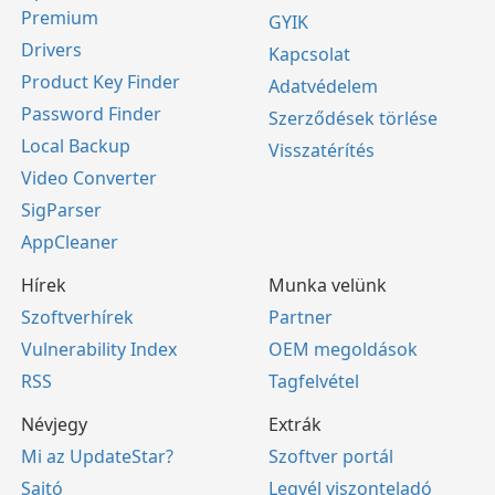
Premium
GYIK
Drivers
Kapcsolat
Product Key Finder
Adatvédelem
Password Finder
Szerződések törlése
Local Backup
Visszatérítés
Video Converter
SigParser
AppCleaner
Hírek
Munka velünk
Szoftverhírek
Partner
Vulnerability Index
OEM megoldások
RSS
Tagfelvétel
Névjegy
Extrák
Mi az UpdateStar?
Szoftver portál
Sajtó
Legyél viszonteladó