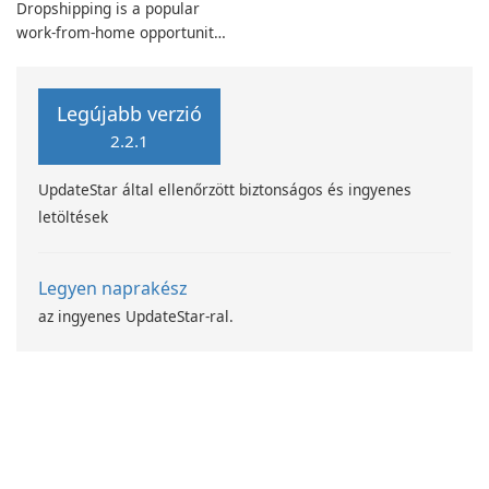
Dropshipping is a popular
daunting task for beginners.
work-from-home opportunity
Understanding the intricacies
and online business strategy.
of the dropship process is
In today's digital age, online
crucial for success in this e-
shopping is booming, making
commerce model.
Legújabb verzió
it an ideal time to create
2.2.1
your own online business.
UpdateStar által ellenőrzött biztonságos és ingyenes
letöltések
Legyen naprakész
az ingyenes UpdateStar-ral.