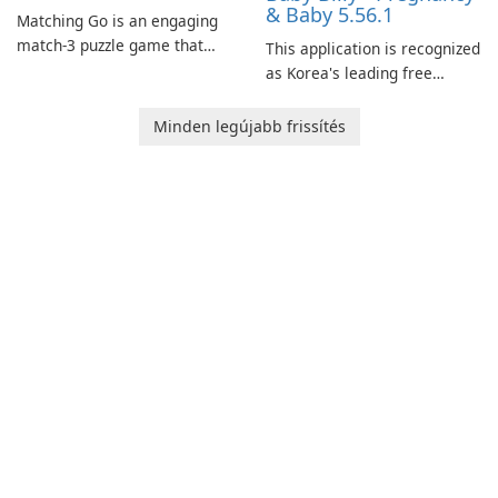
& Baby 5.56.1
Matching Go is an engaging
match-3 puzzle game that
This application is recognized
invites players to join Chloe
as Korea's leading free
and her charming corgi,
platform for pregnancy and
Ollie, on an adventurous
baby tracking, offering
Minden legújabb frissítés
journey across diverse
essential healthcare tips and
landscapes.
doctor-approved articles.