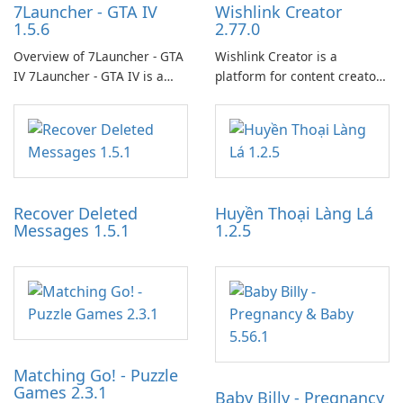
7Launcher - GTA IV
Wishlink Creator
1.5.6
2.77.0
Overview of 7Launcher - GTA
Wishlink Creator is a
IV 7Launcher - GTA IV is a
platform for content creators
specialized software
designed to monetize their
application designed to
work through built-in brand
optimize the gaming
partnerships and integrated
experience for Grand Theft
tools for content distribution
Auto IV.
and audience engagement.
Recover Deleted
Huyền Thoại Làng Lá
Messages 1.5.1
1.2.5
Matching Go! - Puzzle
Games 2.3.1
Baby Billy - Pregnancy